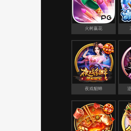
火树赢花
夜戏貂蝉