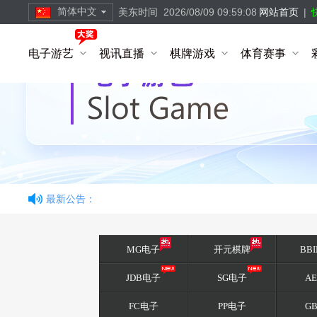
简体中文
美东时间
2026/08/09 09:59:08
网站首页
|
繁體中文
电子游艺
视讯直播
棋牌游戏
体育赛事
简体中文
English
最新公告：
MG电子
开元棋牌
BB
JDB电子
SG电子
A
FC电子
PP电子
G